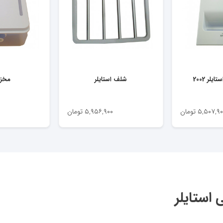
لر 2002
شلف استایلر
مخز
۵,۵۰۷,۹۰
تومان
۵,۹۵۶,۹۰۰
تومان
استایلر