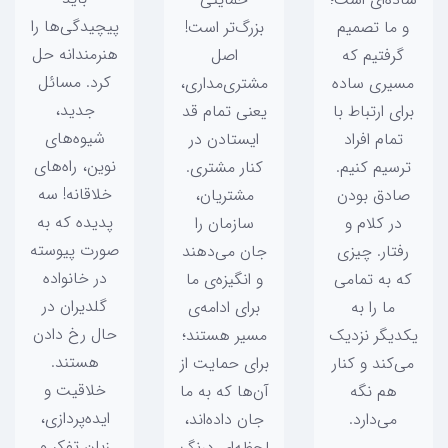
پیچیدگی‌ها را
و ما تصمیم
بزرگ‌تر است!
هنرمندانه حل
گرفتیم که
اصل
کرد. مسائل
مسیری ساده
مشتری‌مداری،
جدید،
برای ارتباط با
یعنی تمام قد
شیوه‌های
تمام افراد
ایستادن در
نوین، راه‌های
ترسیم کنیم.
کنار مشتری.
خلاقانه! سه
صادق بودن
مشتریان،
پدیده که به
در کلام و
سازمان را
صورت پیوسته
رفتار. چیزی
جان می‌دهند
در خانواده
که به تمامی
و انگیزه‌ی ما
گلدیران در
ما را به
برای ادامه‌ی
حال رخ دادن
یکدیگر نزدیک
مسیر هستند؛
هستند.
می‌کند و کنار
برای حمایت از
خلاقیت و
هم نگه
آن‌ها که به ما
ایده‌پردازی،
می‌دارد.
جان داده‌اند،
زبان تفکر و
لحظه‌ای درنگ