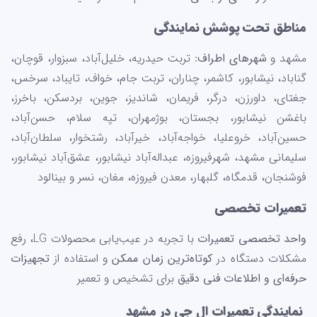
مناطق تحت پوشش نمایندگی
مشهد و
شهرهای اطراف
: تربت حیدریه، خلیل‌آباد، سبزوار، قوچان،
گناباد، نیشابور، کاشمر، چناران، تربت جام، خواف، تایباد، سرخس،
جغتای، داورزن، درگر، فریمان، شاندیز، جوین، بردسکن، باخرز،
باغشن نیشابور، بجستان، بوژمهران، تپه سلام، حسن‌آباد،
حسین‌آباد، خروعلیا، خواجه‌آباد، خیرآباد، رشتخوار، سلطان‌آباد،
سلیمانی مشهد، شهرفیروزه، عبداله‌آباد نیشابور، عشق‌آباد نیشابور،
فوشنجان، قدمگاه، گلبهار، معدن فیروزه، مغان، نسر و بینالود
تعمیرات تخصصی
واحد تخصصی تعمیرات
با تجربه در عیب‌یابی محصولات LG، رفع
مشکلات دستگاه در
کوتاه‌ترین زمان ممکن
و استفاده از
تجهیزات
حرفه‌ای و اطلاعات فنی دقیق
برای تشخیص و تعمیر
نمایندگی تعمیرات ال جی در مشهد