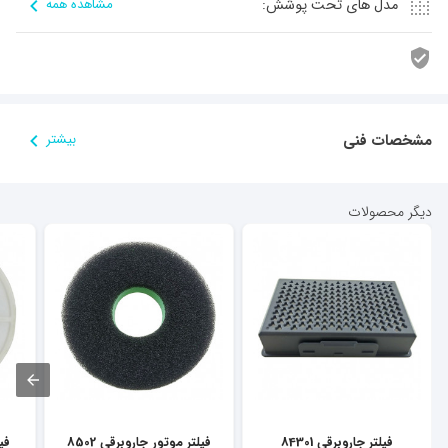
مدل های تحت پوشش:
مشاهده همه
مشخصات فنی
بیشتر
دیگر محصولات
فیلتر جاروبرقی 84301
فیلتر موتور جاروبرقی 8502
فیل