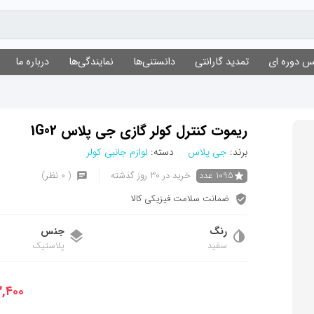
 دوره ای
تمدید گارانتی
دانستنی‌ها
نمایندگی‌ها
درباره ما
ریموت کنترل کولر گازی جی پلاس 1G02
برند:
جی پلاس
دسته:
لوازم جانبی کولر
1095 عدد
خرید در 30 روز گذشته
( 0 نظر)
ضمانت سلامت فیزیکی کالا
رنگ
جنس
سفید
پلاستیک
۳,۴۰۰