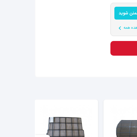
طمئن شوید
ده همه