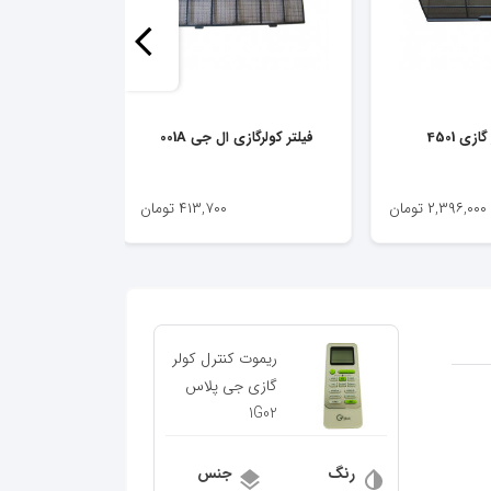
ازی 4501
فیلتر کولرگازی ال جی 001A
فیلتر کولر
۲,۳۹۶,۰۰۰
تومان
۴۱۳,۷۰۰
تومان
ریموت کنترل کولر
گازی جی پلاس
1G02
رنگ
جنس