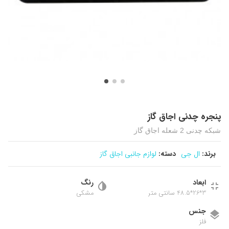
پنجره چدنی اجاق گاز
شبکه چدنی 2 شعله اجاق گاز
برند:
ال جی
دسته:
لوازم جانبی اجاق گاز
ابعاد
رنگ
3*26*48.5 سانتی متر
مشکی
جنس
فلز