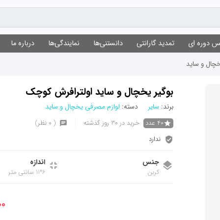
 دوره ای
تمدید گارانتی
دانستنی‌ها
نمایندگی‌ها
درباره ما
چال و ساید
بوگیر یخچال و ساید اولترافرش کوچک
برند:
سایر
دسته:
لوازم مصرفی یخچال و ساید
40 عدد
خرید در 30 روز گذشته
( 0 نظر)
ندارد
جنس
اندازه
کربن
6*11 سانتی متر
۰۰