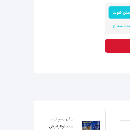
طمئن شوید
ده همه
بوگیر یخچال و
ساید اولترافرش