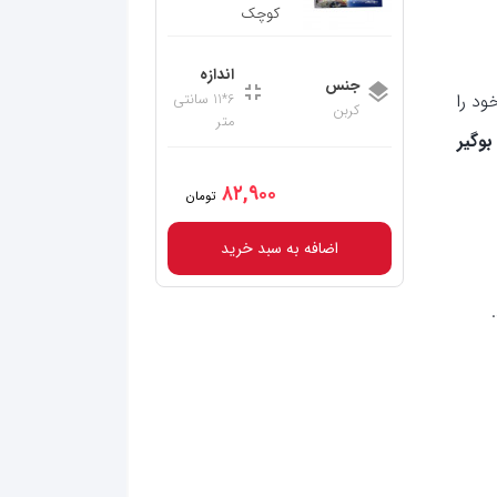
کوچک
اندازه
جنس
ود را
6*11 سانتی
کربن
متر
بوگیر
۸۲,۹۰۰
تومان
اضافه به سبد خرید