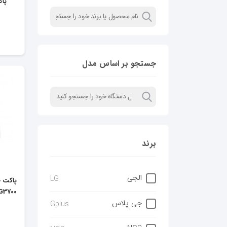
پاک
جستجو بر اساس مدل
برند
الجی
LG
G3700
جی پلاس
Gplus