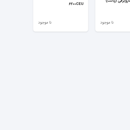
جاروبرقی (پاکت)
6200CEU
نا موجود
نا موجود