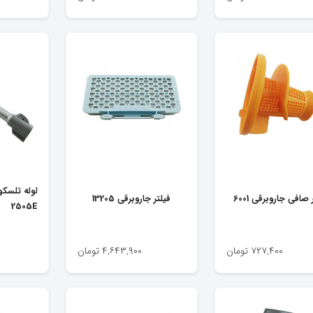
لوله تلسکو
 صافی جاروبرقی 6001
فیلتر جاروبرقی 13205
2505E
۷۲۷,۴۰۰
تومان
۴,۶۴۳,۹۰۰
تومان