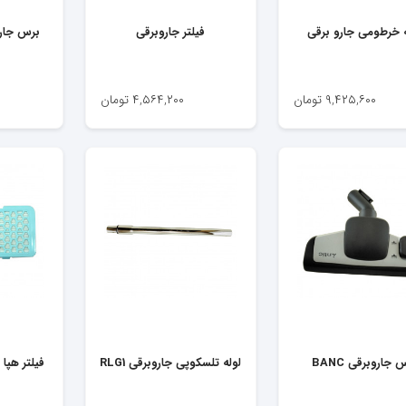
ه خرطومی جارو برقی
فیلتر جاروبرقی
برس جاروبرق
۹,۴۲۵,۶۰۰
تومان
۴,۵۶۴,۲۰۰
تومان
 جاروبرقی BANC
لوله تلسکوپی جاروبرقی RLG1
فیلتر هپا جار