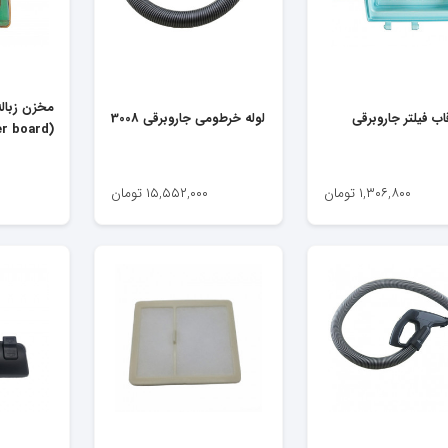
مخزن زباله
اب فیلتر جاروبرقی
لوله خرطومی جاروبرقی 3008
(super board)
۱,۳۰۶,۸۰۰
تومان
۱۵,۵۵۲,۰۰۰
تومان