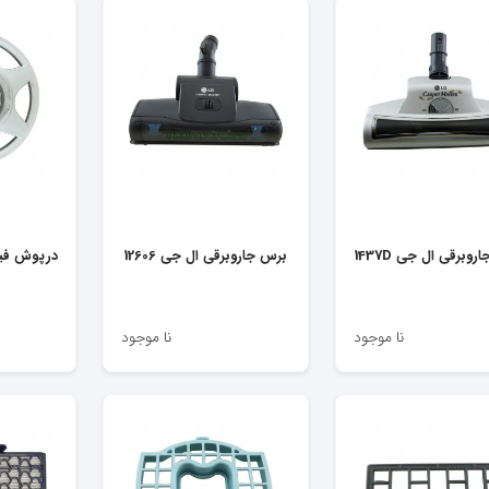
وبرقی ال جی 1437D
برس جاروبرقی ال جی 12606
درپوش فیلتر 
نا موجود
نا موجود