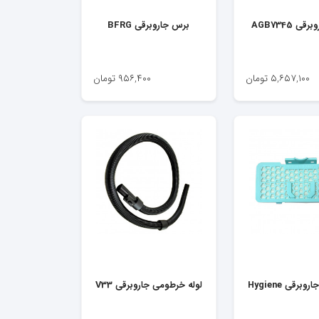
ی AGB7345
برس جاروبرقی BFRG
۵,۶۵۷,۱۰۰
تومان
۹۵۶,۴۰۰
تومان
وبرقی Hygiene
لوله خرطومی جاروبرقی V33