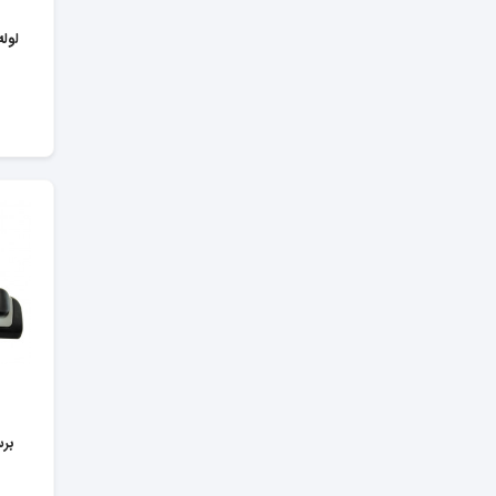
لول
برس