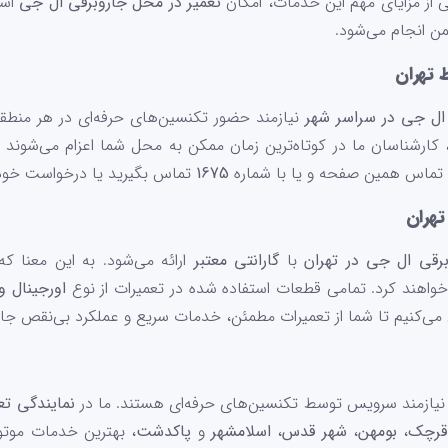
 از مزایای مهم این خدمات، امکان
تعمیر در محل جاروبرقی ال جی
است
ن انجام می‌شود.
 تهران
ال جی در سراسر شهر
نیازمند حضور تکنسین‌های حرفه‌ای در هر منطق
، کارشناسان ما در کوتاه‌ترین زمان ممکن به محل شما اعزام می‌شوند 
تماس همین صفحه و یا با شماره
1675
تماس بگیرید یا درخواست خود 
تهران
برقی ال جی در تهران
با
گارانتی معتبر
ارائه می‌شود. به این معنا که
خواهند کرد. تمامی قطعات استفاده شده در تعمیرات از نوع
اورجینال و
ی‌کنیم تا شما از تعمیرات مطمئن، خدمات سریع و عملکرد بی‌نقص جارو
ا نیازمند سرویس توسط تکنسین‌های حرفه‌ای هستند. ما در
نمایندگی تع
قرچک
،
بومهن
،
شهر قدس
،
اسلامشهر
و
پاکدشت
، بهترین خدمات موتور 