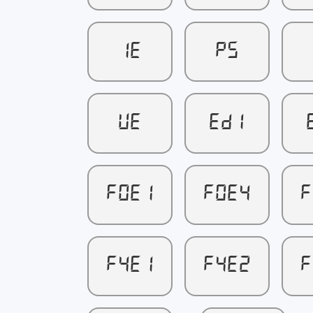
IE
P5
UE
ED1
F0E1
F0E4
F
F4E1
F4E2
F