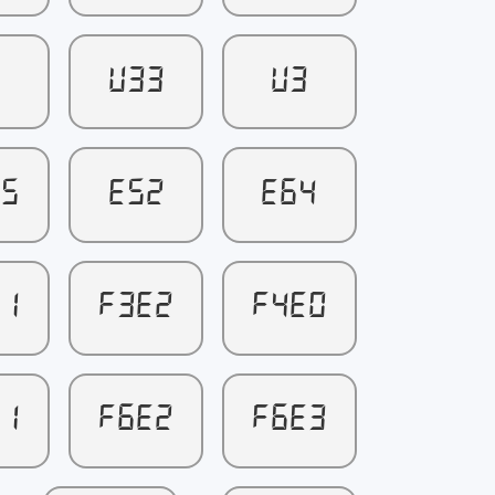
4
U33
U3
E5
E52
E64
E1
F3E2
F4E0
E1
F6E2
F6E3