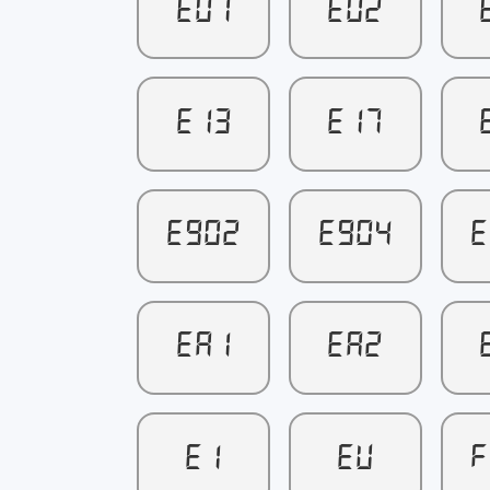
E01
E02
E13
E17
E902
E904
E
EA1
EA2
EI
EU
F