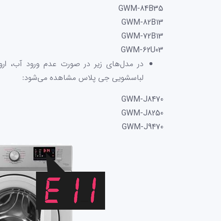
GWM-84B35
GWM-82B13
GWM-72B13
GWM-62U03
در مدل‌های زیر در صورت عدم ورود آب، ارو
لباسشویی جی پلاس مشاهده می‌شود:
GWM-J8470
GWM-J8250
GWM-J9470