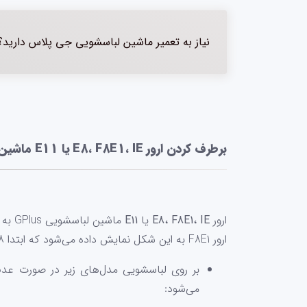
نیاز به تعمیر ماشین لباسشویی جی پلاس دارید؟
برطرف کردن ارور E8، F8E1، IE یا E11 ماشین لباسشویی GPlus
ارور
E8، F8E1، IE
یا
E11
ماشین لباسشویی GPlus به دلیل عدم ورود آب به دستگاه و در برخی مدل‌ها به علت مشکل سیم پیچ موتور است.
ارور F8E1 به این شکل نمایش داده می‌شود که ابتدا F8 بر روی نمایشگر چشمک زده و سپس E1 نمایش داده می‌شود.
بر روی لباسشویی مدل‌های زیر در صورت عدم
می‌شود: