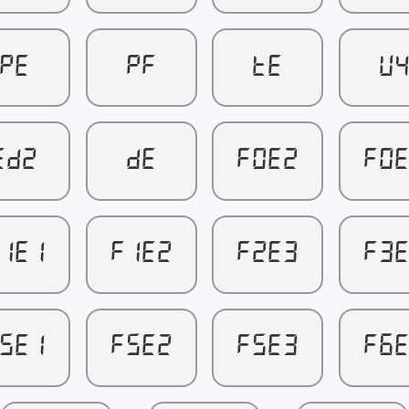
PE
PF
TE
U
ED2
DE
F0E2
F0
1E1
F1E2
F2E3
F3
5E1
F5E2
F5E3
F6