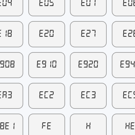
E04
E05
E07
E0
E18
E20
E27
E2
908
E910
E920
E9
EA3
EC2
EC3
EC
8E1
FE
H
H