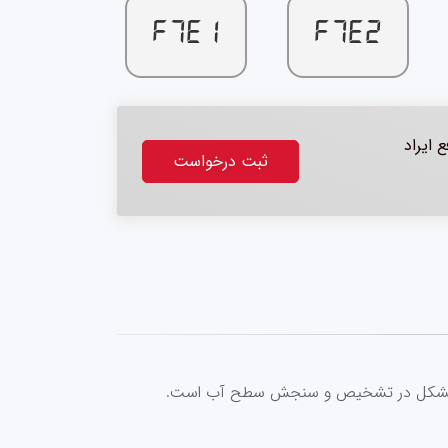
F7E1
F7E2
 ایراد
ثبت درخواست
 یا مشکل در تشخیص و سنجش سطح آب است.