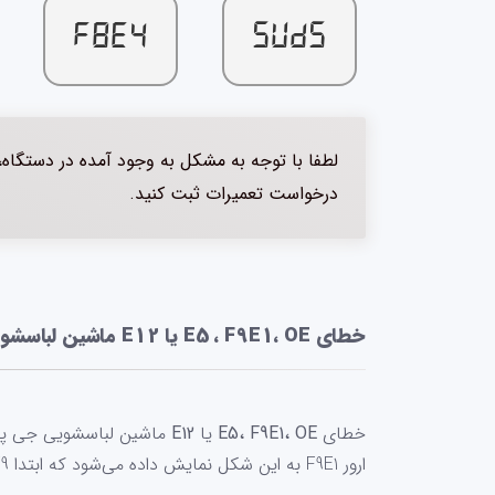
F8E4
SUDS
لطفا با توجه به مشکل به وجود آمده در دستگاه،
درخواست تعمیرات ثبت کنید.
خطای
E5 ، F9E1، OE
یا
E12
ماشین لباسشویی us
خطای
E5، F9E1، OE
یا
E12
ماشین لباسشویی جی پل
ارور F9E1 به این شکل نمایش داده می‌شود که ابتدا F9 بر روی نمایشگر چشمک زده و سپس E1 نمایش داده می‌شود.