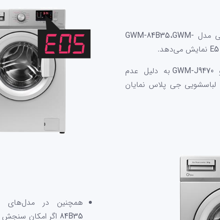
یی مدل
GWM-
،
GWM-84B35
E5
نمایش می‌دهد.
GWM-J9470
به دلیل عدم
 لباسشویی جی پلاس نمایان
همچنین در مدل‌‌های
84B35
اگر امکان سنجش س