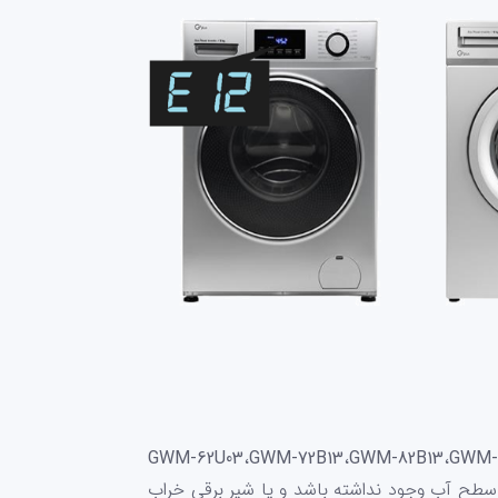
GWM-62U03
،
GWM-72B13
،
GWM-82B13
،
GWM-
طح آب وجود نداشته باشد و یا شیر برقی خراب