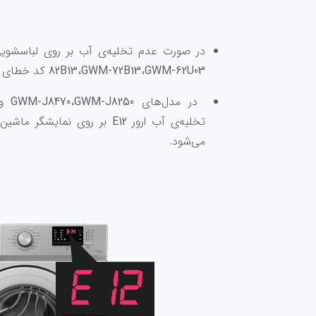
در صورت عدم تخلیه‌ی آب بر روی لباسشو
GWM-62U03
،
GWM-72B13
،
82B13
کد خطای
در مدل‌های
GWM-J8250
،
GWM-J8470
و
تخلیه‌ی آب ارور
E12
بر روی نمایشگر ماشین
می‌شود.